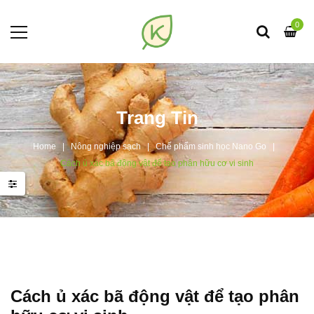
0
Trang Tin
Home
Nông nghiệp sạch
Chế phẩm sinh học Nano Go
Cách ủ xác bã động vật để tạo phân hữu cơ vi sinh
Cách ủ xác bã động vật để tạo phân