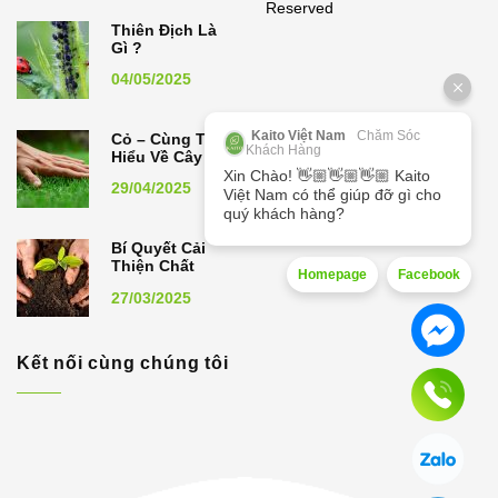
Reserved
Thiên Địch Là
Gì ?
04/05/2025
Kaito Việt Nam
Chăm Sóc
Cỏ – Cùng Tìm
Khách Hàng
Hiểu Về Cây Cỏ
Xin Chào! 👋🏼👋🏼👋🏼 Kaito
29/04/2025
Việt Nam có thể giúp đỡ gì cho
quý khách hàng?
Bí Quyết Cải
Thiện Chất
Homepage
Facebook
Lượng Đất,
27/03/2025
Nâng Cao Năng
Suất Cây Trồng
Kết nối cùng chúng tôi