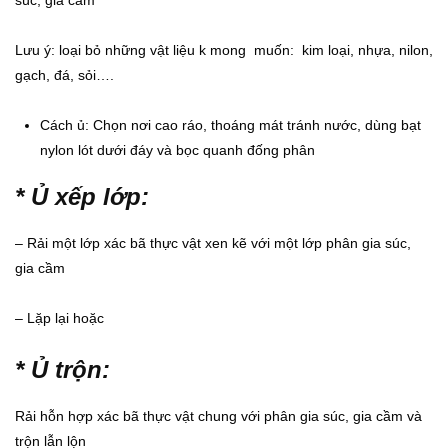
súc, gia cầm
Lưu ý: loại bỏ những vật liệu k mong muốn: kim loại, nhựa, nilon,
gạch, đá, sỏi….
Cách ủ: Chọn nơi cao ráo, thoáng mát tránh nước, dùng bạt
nylon lót dưới đáy và bọc quanh đống phân
* Ủ xếp lớp:
– Rải một lớp xác bã thực vật xen kẽ với một lớp phân gia súc,
gia cầm
– Lặp lại hoặc
* Ủ trộn:
Rải hỗn hợp xác bã thực vật chung với phân gia súc, gia cầm và
trộn lẫn lộn