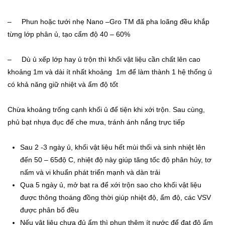
– Phun hoặc tưới nhẹ Nano –Gro TM đã pha loãng đều khắp
từng lớp phân ủ, tạo cẩm độ 40 – 60%
– Dù ủ xếp lớp hay ủ trộn thì khối vật liệu cần chất lên cao
khoảng 1m và dài ít nhất khoảng 1m để làm thành 1 hệ thống ủ
có khả năng giữ nhiệt và ẩm độ tốt
Chừa khoảng trống cạnh khối ủ để tiện khi xới trộn. Sau cùng,
phủ bạt nhựa đục để che mưa, tránh ánh nắng trực tiếp
Sau 2 -3 ngày ủ, khối vật liệu hết mùi thối và sinh nhiệt lên
đến 50 – 65độ C, nhiệt độ này giúp tăng tốc độ phân hủy, tơ
nấm và vi khuẩn phát triển mạnh và dàn trải
Qua 5 ngày ủ, mở bạt ra để xới trộn sao cho khối vật liệu
được thông thoáng đồng thời giúp nhiệt độ, ẩm độ, các VSV
được phân bố đều
Nếu vật liệu chưa đủ ẩm thì phun thêm ít nước để đạt độ ẩm