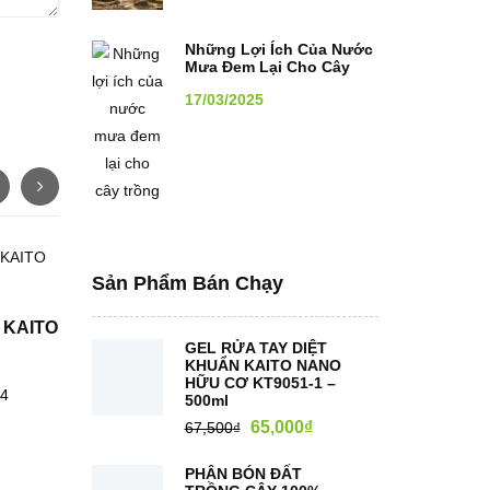
Những Lợi Ích Của Nước
Mưa Đem Lại Cho Cây
Trồng
17/03/2025
Sản Phẩm Bán Chạy
 KAITO
GEL RỬA TAY DIỆT
KHUẨN KAITO NANO
HỮU CƠ KT9051-1 –
24
500ml
65,000
₫
67,500
₫
PHÂN BÓN ĐẤT