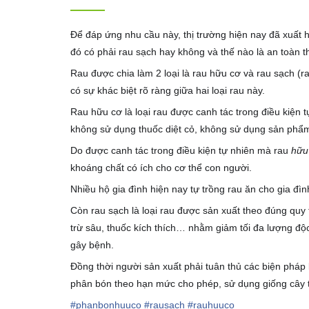
Để đáp ứng nhu cầu này, thị trường hiện nay đã xuất 
đó có phải rau sạch hay không và thế nào là an toàn t
Rau được chia làm 2 loại là rau hữu cơ và rau sạch (r
có sự khác biệt rõ ràng giữa hai loại rau này.
Rau hữu cơ là loại rau được canh tác trong điều kiện
không sử dụng thuốc diệt cỏ, không sử dụng sản phẩ
Do được canh tác trong điều kiện tự nhiên mà rau
hữu
khoáng chất có ích cho cơ thể con người.
Nhiều hộ gia đình hiện nay tự trồng rau ăn cho gia đì
Còn rau sạch là loại rau được sản xuất theo đúng quy
trừ sâu, thuốc kích thích… nhằm giảm tối đa lượng độc t
gây bệnh.
Đồng thời người sản xuất phải tuân thủ các biện pháp 
phân bón theo hạn mức cho phép, sử dụng giống cây 
#
phanbonhuuco
#
rausach
#
rauhuuco