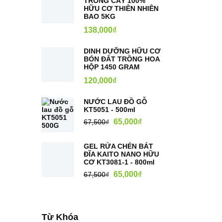
TRỒNG CÂY 100%
Hướng đến nền nông nghiệp
Ưu nhược
HỮU CƠ THIÊN NHIÊN
BAO 5KG
sạch
Phân bó
138,000
₫
Nông nghiệp sạch
03/01/2024
17/11/2
DINH DƯỠNG HỮU CƠ
BÓN ĐẤT TRỒNG HOA
HỘP 1450 GRAM
120,000
₫
NƯỚC LAU ĐỒ GỖ
KT5051 - 500ml
65,000
₫
67,500
₫
GEL RỬA CHÉN BÁT
ĐĨA KAITO NANO HỮU
CƠ KT3081-1 - 800ml
65,000
₫
67,500
₫
Từ Khóa