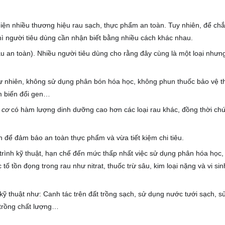
hiện nhiều thương hiệu rau sạch, thực phẩm an toàn. Tuy nhiên, để ch
hì người tiêu dùng cần nhận biết bằng nhiều cách khác nhau.
au an toàn). Nhiều người tiêu dùng cho rằng đây cùng là một loại nhưng
 tự nhiên, không sử dụng phân bón hóa học, không phun thuốc bảo vệ t
m biến đổi gen…
 cơ
có hàm lượng dinh dưỡng cao hơn các loại rau khác, đồng thời ch
nh để đảm bảo an toàn thực phẩm và vừa tiết kiệm chi tiêu.
 trình kỹ thuật, hạn chế đến mức thấp nhất việc sử dụng phân hóa học,
ố tồn đọng trong rau như nitrat, thuốc trừ sâu, kim loại nặng và vi sin
kỹ thuật như: Canh tác trên đất trồng sạch, sử dụng nước tưới sạch, s
trồng chất lượng…