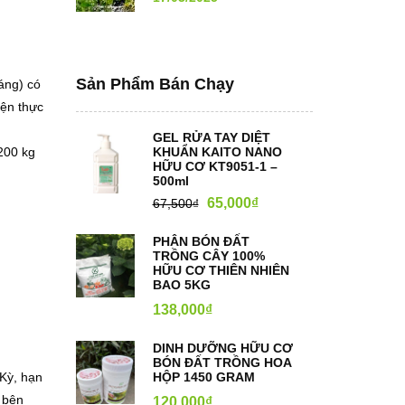
Sản Phẩm Bán Chạy
áng) có
iện thực
GEL RỬA TAY DIỆT
200 kg
KHUẨN KAITO NANO
HỮU CƠ KT9051-1 –
500ml
65,000
₫
67,500
₫
PHÂN BÓN ĐẤT
TRỒNG CÂY 100%
HỮU CƠ THIÊN NHIÊN
BAO 5KG
138,000
₫
DINH DƯỠNG HỮU CƠ
BÓN ĐẤT TRỒNG HOA
Kỳ, hạn
HỘP 1450 GRAM
 bên
120,000
₫