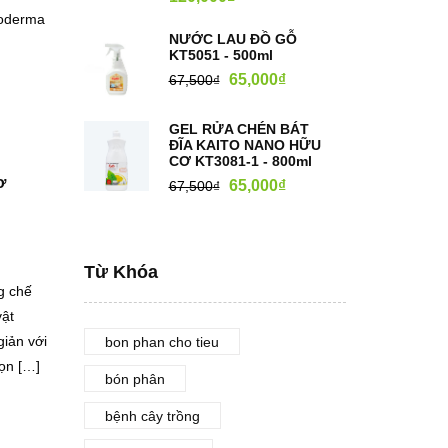
hoderma
NƯỚC LAU ĐỒ GỖ
KT5051 - 500ml
65,000
₫
67,500
₫
GEL RỬA CHÉN BÁT
ĐĨA KAITO NANO HỮU
CƠ KT3081-1 - 800ml
ơ
65,000
₫
67,500
₫
Từ Khóa
g chế
vật
giản với
bon phan cho tieu
ọn […]
bón phân
bệnh cây trồng