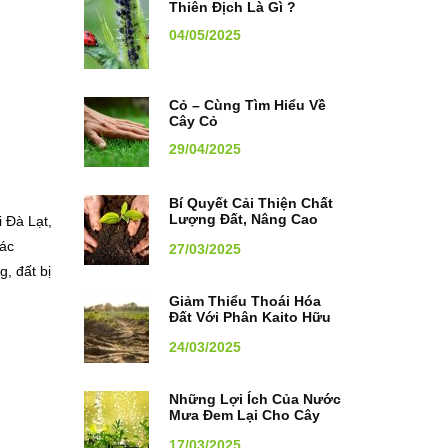
Thiên Địch Là Gì ?
04/05/2025
Cỏ – Cùng Tìm Hiểu Về
Cây Cỏ
29/04/2025
Bí Quyết Cải Thiện Chất
Lượng Đất, Nâng Cao
i Đà Lạt,
Năng Suất Cây Trồng
các
27/03/2025
, đất bị
Giảm Thiểu Thoái Hóa
Đất Với Phân Kaito Hữu
Cơ
24/03/2025
Những Lợi Ích Của Nước
Mưa Đem Lại Cho Cây
Trồng
17/03/2025