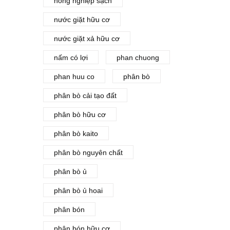
nông nghiệp sạch
nước giặt hữu cơ
nước giặt xả hữu cơ
nấm có lợi
phan chuong
phan huu co
phân bò
phân bò cải tạo đất
phân bò hữu cơ
phân bò kaito
phân bò nguyên chất
phân bò ủ
phân bò ủ hoai
phân bón
phân bón hữu cơ