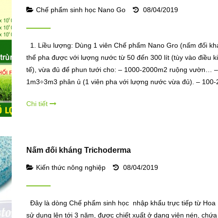
Chế phẩm sinh học Nano Go
08/04/2019
1. Liều lượng: Dùng 1 viên Chế phẩm Nano Gro (nấm đối kh
thể pha được với lượng nước từ 50 đến 300 lít (tùy vào điều k
tế), vừa đủ để phun tưới cho: – 1000-2000m2 ruộng vườn… –
1m3÷3m3 phân ủ (1 viên pha với lượng nước vừa đủ). – 100-
hạt giống. – Hoặc dùng […]
Chi tiết
Nấm đối kháng Trichoderma
Kiến thức nông nghiệp
08/04/2019
Đây là dòng Chế phẩm sinh học nhập khẩu trực tiếp từ Hoa 
sử dụng lên tới 3 năm, được chiết xuất ở dạng viên nén, chứa