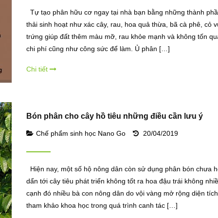
Tự tạo phân hữu cơ ngay tại nhà bạn bằng những thành phầ
thải sinh hoạt như xác cây, rau, hoa quả thừa, bã cà phê, cỏ v
trứng giúp đất thêm màu mỡ, rau khỏe mạnh và không tốn qu
chi phí cũng như công sức để làm. Ủ phân […]
Chi tiết
Bón phân cho cây hồ tiêu những điều cần lưu ý
Chế phẩm sinh học Nano Go
20/04/2019
Hiện nay, một số hộ nông dân còn sử dụng phân bón chưa h
dẩn tới cây tiêu phát triển không tốt ra hoa đậu trái không nhi
cạnh đó nhiều bà con nông dân do vội vàng mở rộng diện tíc
tham khảo khoa học trong quá trình canh tác […]