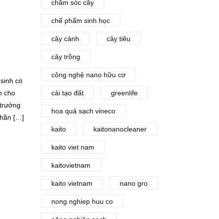
chăm sóc cây
chế phẩm sinh học
cây cảnh
cây tiêu
cây trồng
công nghệ nano hữu cơ
 sinh có
h cho
cải tạo đất
greenlife
 trưởng
hoa quả sạch vineco
phần […]
kaito
kaitonanocleaner
kaito viet nam
kaitovietnam
kaito vietnam
nano gro
nong nghiep huu co