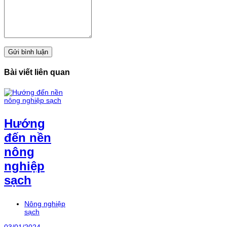
Gửi bình luận
Bài viết liên quan
Hướng
đến nền
nông
nghiệp
sạch
Nông nghiệp
sạch
03/01/2024