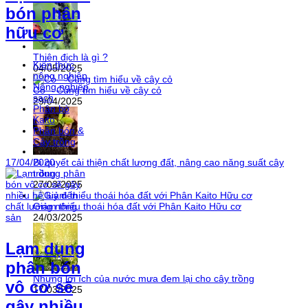
bón phân
hữu cơ
Thiên địch là gì ?
Kiến thức
04/05/2025
nông nghiệp
Nông nghiệp
Cỏ – Cùng tìm hiểu về cây cỏ
sạch
29/04/2025
Phân bò
Kaito
Phân bón &
Cây trồng
17/04/2020
Bí quyết cải thiện chất lượng đất, nâng cao năng suất cây
trồng
27/03/2025
Giảm thiểu thoái hóa đất với Phân Kaito Hữu cơ
24/03/2025
Lạm dụng
phân bón
Những lợi ích của nước mưa đem lại cho cây trồng
vô cơ sẽ
17/03/2025
gây nhiều