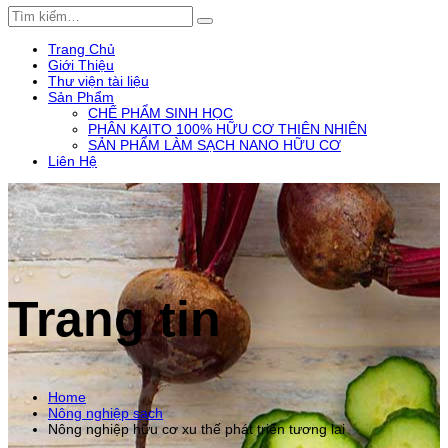
Trang Chủ
Giới Thiệu
Thư viện tài liệu
Sản Phẩm
CHẾ PHẨM SINH HỌC
PHÂN KAITO 100% HỮU CƠ THIÊN NHIÊN
SẢN PHẨM LÀM SẠCH NANO HỮU CƠ
Liên Hệ
Trang tin
Home
Nông nghiệp sạch
Nông nghiệp hữu cơ xu thế phát triển tương lai