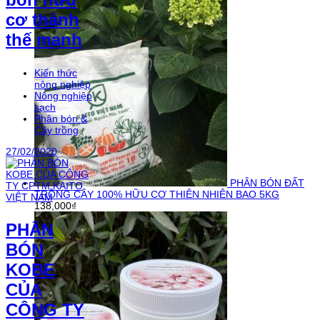
cơ thành
thế mạnh
Kiến thức
nông nghiệp
Nông nghiệp
sạch
Phân bón &
Cây trồng
27/02/2020
PHÂN BÓN ĐẤT
TRỒNG CÂY 100% HỮU CƠ THIÊN NHIÊN BAO 5KG
138,000
₫
PHÂN
BÓN
KOBE
CỦA
CÔNG TY