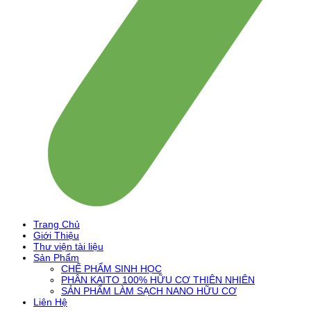
Trang Chủ
Giới Thiệu
Thư viện tài liệu
Sản Phẩm
CHẾ PHẨM SINH HỌC
PHÂN KAITO 100% HỮU CƠ THIÊN NHIÊN
SẢN PHẨM LÀM SẠCH NANO HỮU CƠ
Liên Hệ