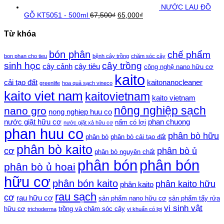
NƯỚC LAU ĐỒ
GỖ KT5051 - 500ml
67,500
₫
65,000
₫
Từ khóa
bón phân
chế phẩm
bon phan cho tieu
bệnh cây trồng
chăm sóc cây
sinh học
cây trồng
cây cảnh
cây tiêu
công nghệ nano hữu cơ
kaito
cải tạo đất
kaitonanocleaner
greenlife
hoa quả sạch vineco
kaito viet nam
kaitovietnam
kaito vietnam
nông nghiệp sạch
nano gro
nong nghiep huu co
nước giặt hữu cơ
phan chuong
nấm có lợi
nước giặt xả hữu cơ
phan huu co
phân bò hữu
phân bò
phân bò cải tạo đất
phân bò kaito
cơ
phân bò ủ
phân bò nguyên chất
phân bón
phân bón
phân bò ủ hoai
hữu cơ
phân bón kaito
phân kaito hữu
phân kaito
rau sạch
cơ
rau hữu cơ
sản phẩm nano hữu cơ
sản phẩm tẩy rửa
vi sinh vật
hữu cơ
trồng và chăm sóc cây
trichoderma
vi khuẩn có lợi