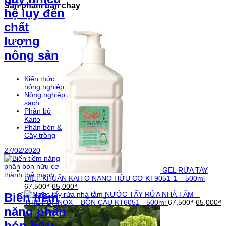
Sản phẩm bán chạy
hệ lụy đến
chất
lượng
nông sản
Kiến thức
nông nghiệp
Nông nghiệp
sạch
Phân bò
Kaito
Phân bón &
Cây trồng
27/02/2020
GEL RỬA TAY
DIỆT KHUẨN KAITO NANO HỮU CƠ KT9051-1 – 500ml
67,500
₫
65,000
₫
NƯỚC TẨY RỬA NHÀ TẮM –
Biến tiềm
THIẾT BỊ INOX – BỒN CẦU KT6051 - 500ml
67,500
₫
65,000
₫
năng phân
bón hữu