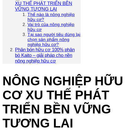
XU THẾ PHÁT TRIỂN BỀN
VỮNG TƯƠNG LAI
Thế nào là nông nghiệp
hữu cơ?
Vai trò của nông nghiệp
hữu cơ
Tại sao người tiêu dùng lại
chọn sản phẩm nông
nghiệp hữu cơ?
Phân bón hữu cơ 100% phân
bò Kaito – giải pháp cho nền
nông nghiệp hữu cơ
NÔNG NGHIỆP HỮU
CƠ XU THẾ PHÁT
TRIỂN BỀN VỮNG
TƯƠNG LAI