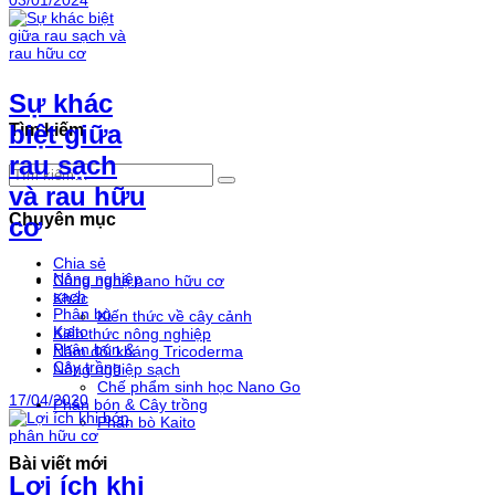
Sự khác
biệt giữa
Tìm kiếm
rau sạch
và rau hữu
Chuyên mục
cơ
Chia sẻ
Nông nghiệp
Công nghệ nano hữu cơ
sạch
Khác
Phân bò
Kiến thức về cây cảnh
Kaito
Kiến thức nông nghiệp
Phân bón &
Nấm đối kháng Tricoderma
Cây trồng
Nông nghiệp sạch
Chế phẩm sinh học Nano Go
17/04/2020
Phân bón & Cây trồng
Phân bò Kaito
Bài viết mới
Lợi ích khi