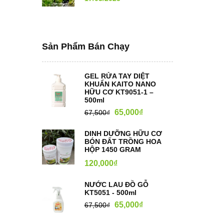
Sản Phẩm Bán Chạy
GEL RỬA TAY DIỆT
KHUẨN KAITO NANO
HỮU CƠ KT9051-1 –
500ml
65,000
₫
67,500
₫
DINH DƯỠNG HỮU CƠ
BÓN ĐẤT TRỒNG HOA
HỘP 1450 GRAM
120,000
₫
NƯỚC LAU ĐỒ GỖ
KT5051 - 500ml
65,000
₫
67,500
₫