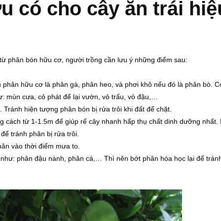
 có cho cây ăn trái hiệ
 từ phân bón hữu cơ, người trồng cần lưu ý những điểm sau:
 phân hữu cơ là phân gà, phân heo, và phơi khô nếu đó là phân bò. C
: mùn cưa, cỏ phát để lại vườn, vỏ trấu, vỏ đậu,…
 Tránh hiện tượng phân bón bị rửa trôi khi đất để chặt.
g cách từ 1-1.5m để giúp rể cây nhanh hấp thụ chất dinh dưỡng nhất.
để tránh phân bị rửa trôi.
hân vào thời điểm mưa to.
hư: phân đậu nành, phân cá,… Thì nên bớt phân hóa học lại để trán