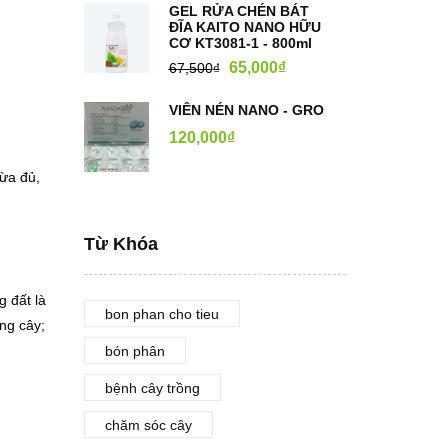
GEL RỬA CHÉN BÁT
ĐĨA KAITO NANO HỮU
CƠ KT3081-1 - 800ml
65,000
₫
67,500
₫
VIÊN NÉN NANO - GRO
120,000
₫
vừa đủ,
Từ Khóa
g đất là
bon phan cho tieu
ng cây;
bón phân
bệnh cây trồng
chăm sóc cây