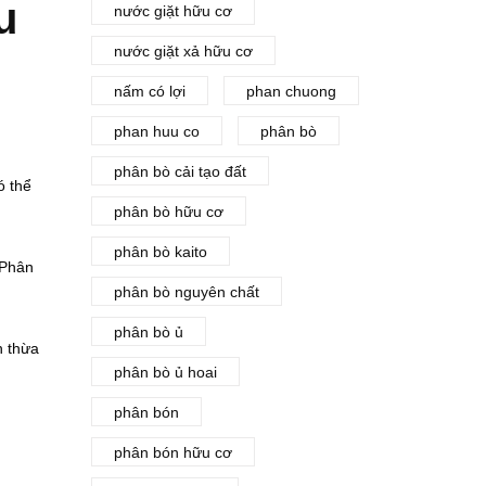
u
nước giặt hữu cơ
nước giặt xả hữu cơ
nấm có lợi
phan chuong
phan huu co
phân bò
phân bò cải tạo đất
ó thể
phân bò hữu cơ
phân bò kaito
 Phân
phân bò nguyên chất
phân bò ủ
h thừa
phân bò ủ hoai
phân bón
phân bón hữu cơ