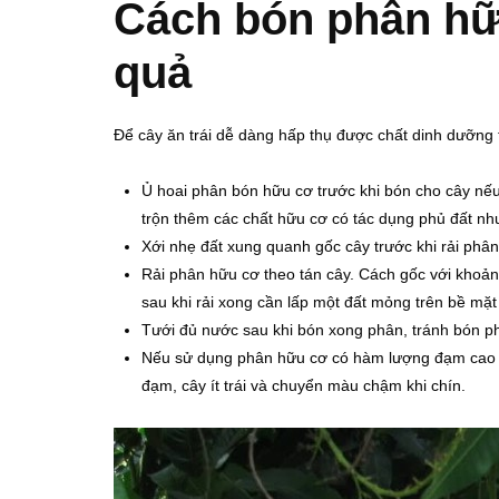
Cách bón phân hữu
quả
Để cây ăn trái dễ dàng hấp thụ được chất dinh dưỡng
Ủ hoai phân bón hữu cơ trước khi bón cho cây nếu
trộn thêm các chất hữu cơ có tác dụng phủ đất như
Xới nhẹ đất xung quanh gốc cây trước khi rải phân.
Rải phân hữu cơ theo tán cây. Cách gốc với khoản
sau khi rải xong cần lấp một đất mỏng trên bề mặt 
Tưới đủ nước sau khi bón xong phân, tránh bón p
Nếu sử dụng phân hữu cơ có hàm lượng đạm cao n
đạm, cây ít trái và chuyển màu chậm khi chín.