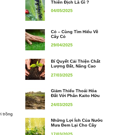
Thiên Địch Là Gì ?
04/05/2025
Cỏ – Cùng Tìm Hiểu Về
Cây Cỏ
29/04/2025
Bí Quyết Cải Thiện Chất
Lượng Đất, Nâng Cao
Năng Suất Cây Trồng
27/03/2025
Giảm Thiểu Thoái Hóa
Đất Với Phân Kaito Hữu
Cơ
24/03/2025
i trồng
Những Lợi Ích Của Nước
Mưa Đem Lại Cho Cây
Trồng
17/03/2025