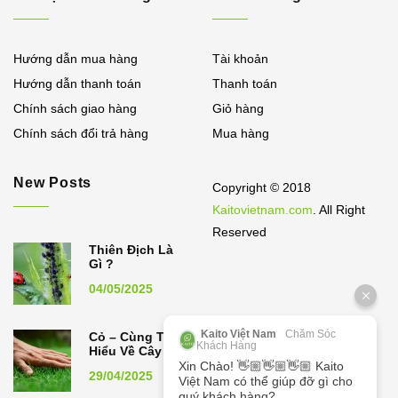
Hướng dẫn mua hàng
Tài khoản
Hướng dẫn thanh toán
Thanh toán
Chính sách giao hàng
Giỏ hàng
Chính sách đổi trả hàng
Mua hàng
New Posts
Copyright © 2018
Kaitovietnam.com
. All Right
Reserved
Thiên Địch Là
Gì ?
04/05/2025
Kaito Việt Nam
Chăm Sóc
Cỏ – Cùng Tìm
Khách Hàng
Hiểu Về Cây Cỏ
Xin Chào! 👋🏼👋🏼👋🏼 Kaito
29/04/2025
Việt Nam có thể giúp đỡ gì cho
quý khách hàng?