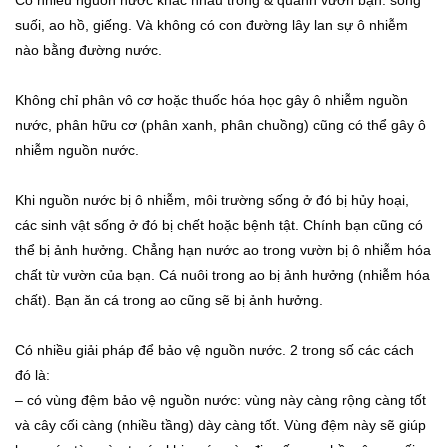
Có nhiều nguồn nước khác nhau trong & quanh vườn bạn: sông
suối, ao hồ, giếng. Và không có con đường lây lan sự ô nhiễm
nào bằng đường nước.
Không chỉ phân vô cơ hoặc thuốc hóa học gây ô nhiễm nguồn
nước, phân hữu cơ (phân xanh, phân chuồng) cũng có thể gây ô
nhiễm nguồn nước.
Khi nguồn nước bị ô nhiễm, môi trường sống ở đó bị hủy hoại,
các sinh vật sống ở đó bị chết hoặc bệnh tật. Chính bạn cũng có
thể bị ảnh hưởng. Chẳng hạn nước ao trong vườn bị ô nhiễm hóa
chất từ vườn của bạn. Cá nuôi trong ao bị ảnh hưởng (nhiễm hóa
chất). Bạn ăn cá trong ao cũng sẽ bị ảnh hưởng.
Có nhiều giải pháp để bảo vệ nguồn nước. 2 trong số các cách
đó là:
– có vùng đệm bảo vệ nguồn nước: vùng này càng rộng càng tốt
và cây cối càng (nhiều tầng) dày càng tốt. Vùng đệm này sẽ giúp