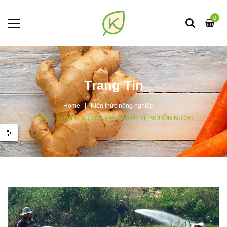
0
Trang Tin
Home
Kiến thức nông nghiệp
CANH TÁC BỀN VỮNG LÀ PHẢI BẢO VỆ NGUỒN NƯỚC