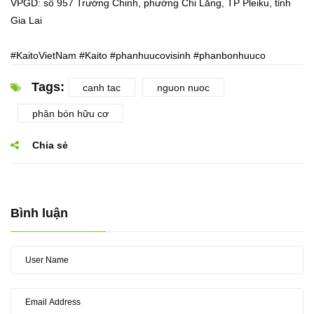
VPGD: số 957 Trường Chinh, phường Chi Lăng, TP Pleiku, tỉnh
Gia Lai
#
KaitoVietNam
#
Kaito
#
phanhuucovisinh
#
phanbonhuuco
Tags:
canh tac
nguon nuoc
phân bón hữu cơ
Chia sẻ
Bình luận