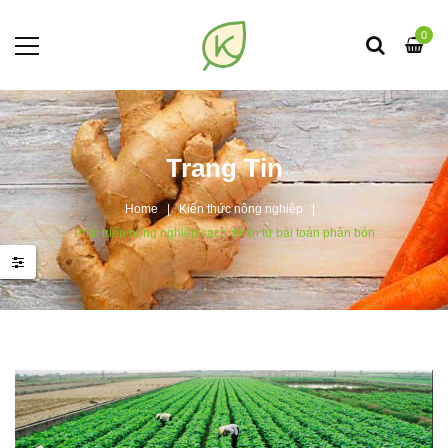
0
Trang Tin
Home
Kiến thức nông nghiệp
Phát triển nông nghiệp sạch: Nhìn từ bài toán phân bón