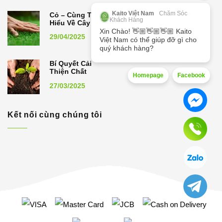
Kaito Việt Nam
Chăm Sóc
Cỏ – Cùng Tìm
Khách Hàng
Hiểu Về Cây Cỏ
Xin Chào! 👋🏼👋🏼👋🏼 Kaito
29/04/2025
Việt Nam có thể giúp đỡ gì cho
quý khách hàng?
Bí Quyết Cải
Thiện Chất
Homepage
Facebook
Lượng Đất,
27/03/2025
Nâng Cao Năng
Suất Cây Trồng
Kết nối cùng chúng tôi