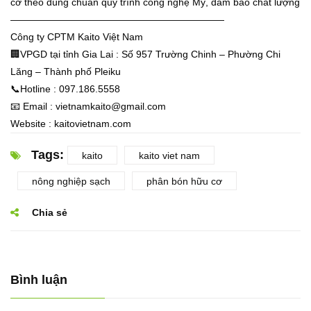
cơ theo đúng chuẩn quy trình công nghệ Mỹ, đảm bảo chất lượng
——————————————————————
Công ty CPTM Kaito Việt Nam
🏢
VPGD tại tỉnh Gia Lai : Số 957 Trường Chinh – Phường Chi
Lăng – Thành phố Pleiku
📞
Hotline : 097.186.5558
📧
Email :
vietnamkaito@gmail.com
Website : kaitovietnam.com
Tags:
kaito
kaito viet nam
nông nghiệp sạch
phân bón hữu cơ
Chia sẻ
Bình luận