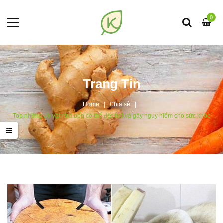
0
Trang Tin
Home
Chia sẻ
Top những đồ vật nhà bếp có thể độc hại và gây nguy hiểm cho sức khỏe