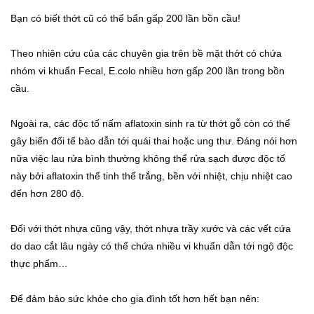
Bạn có biết thớt cũ có thể bẩn gấp 200 lần bồn cầu!
Theo nhiên cứu của các chuyên gia trên bề mặt thớt có chứa
nhóm vi khuẩn Fecal, E.colo nhiều hơn gấp 200 lần trong bồn
cầu.
Ngoài ra, các độc tố nấm aflatoxin sinh ra từ thớt gỗ còn có thể
gây biến đổi tế bào dẫn tới quái thai hoặc ung thư. Đáng nói hơn
nữa việc lau rửa bình thường không thể rửa sạch được độc tố
này bởi aflatoxin thể tinh thể trắng, bền với nhiệt, chịu nhiệt cao
đến hơn 280 độ.
Đối với thớt nhựa cũng vậy, thớt nhựa trầy xước và các vết cứa
do dao cắt lâu ngày có thể chứa nhiều vi khuẩn dẫn tới ngộ độc
thực phẩm…
Để đảm bảo sức khỏe cho gia đình tốt hơn hết bạn nên: