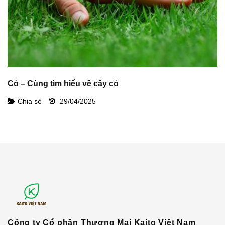
Cỏ – Cùng tìm hiểu về cây cỏ
B
c
Chia sẻ
29/04/2025
Công ty Cổ phần Thương Mại Kaito Việt Nam