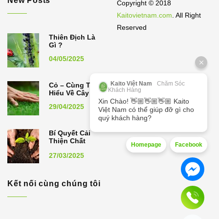
New Posts
Copyright © 2018
Kaitovietnam.com
. All Right
Reserved
Thiên Địch Là
Gì ?
04/05/2025
Kaito Việt Nam
Chăm Sóc
Cỏ – Cùng Tìm
Khách Hàng
Hiểu Về Cây Cỏ
Xin Chào! 👋🏼👋🏼👋🏼 Kaito
29/04/2025
Việt Nam có thể giúp đỡ gì cho
quý khách hàng?
Bí Quyết Cải
Thiện Chất
Homepage
Facebook
Lượng Đất,
27/03/2025
Nâng Cao Năng
Suất Cây Trồng
Kết nối cùng chúng tôi