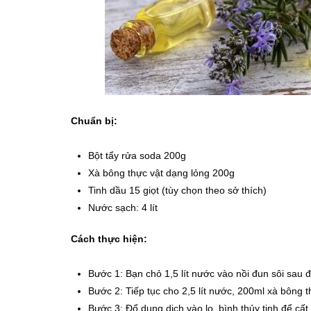
Chuẩn bị:
Bột tẩy rửa soda 200g
Xà bông thực vật dạng lỏng 200g
Tinh dầu 15 giọt (tùy chọn theo sở thích)
Nước sạch: 4 lít
Cách thực hiện:
Bước 1: Bạn chỏ 1,5 lít nước vào nồi đun sôi sau 
Bước 2: Tiếp tục cho 2,5 lít nước, 200ml xà bông t
Bước 3: Đổ dung dịch vào lọ, bình thủy tinh để cấ