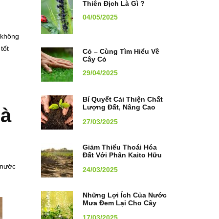
Thiên Địch Là Gì ?
04/05/2025
 không
tốt
Cỏ – Cùng Tìm Hiểu Về
Cây Cỏ
29/04/2025
Bí Quyết Cải Thiện Chất
Lượng Đất, Nâng Cao
hà
Năng Suất Cây Trồng
27/03/2025
Giảm Thiểu Thoái Hóa
Đất Với Phân Kaito Hữu
Cơ
 nước
24/03/2025
Những Lợi Ích Của Nước
Mưa Đem Lại Cho Cây
Trồng
17/03/2025