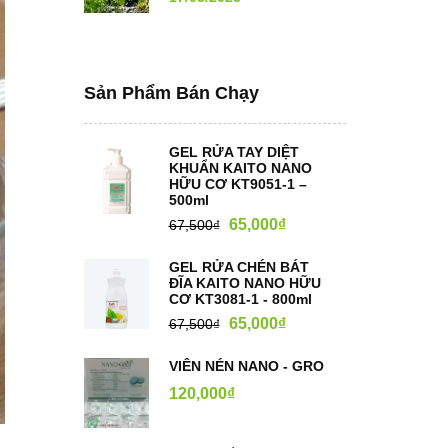
Sản Phẩm Bán Chạy
GEL RỬA TAY DIỆT
KHUẨN KAITO NANO
HỮU CƠ KT9051-1 –
500ml
65,000
₫
67,500
₫
GEL RỬA CHÉN BÁT
ĐĨA KAITO NANO HỮU
CƠ KT3081-1 - 800ml
65,000
₫
67,500
₫
VIÊN NÉN NANO - GRO
120,000
₫