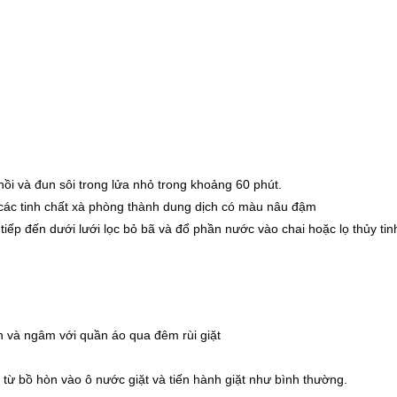
nồi và đun sôi trong lửa nhỏ trong khoảng 60 phút.
 các tinh chất xà phòng thành dung dịch có màu nâu đậm
tiếp đến dưới lưới lọc bỏ bã và đổ phần nước vào chai hoặc lọ thủy tin
n và ngâm với quần áo qua đêm rùi giặt
từ bồ hòn vào ô nước giặt và tiến hành giặt như bình thường.