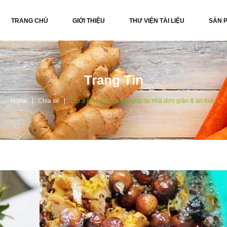
TRANG CHỦ
GIỚI THIỆU
THƯ VIỆN TÀI LIỆU
SẢN 
Trang Tin
Home
Chia sẻ
Top 3 công thức nước giặt tại nhà đơn giản & an toàn