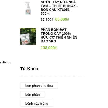
NƯỚC TẨY RỬA NHÀ
TẮM – THIẾT BỊ INOX –
BỒN CẦU KT6051 -
500ml
65,000
₫
67,500
₫
PHÂN BÓN ĐẤT
TRỒNG CÂY 100%
HỮU CƠ THIÊN NHIÊN
BAO 5KG
138,000
₫
h để lưu
Từ Khóa
bon phan cho tieu
bón phân
bệnh cây trồng