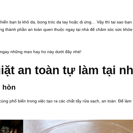
hiến bạn bị khô da, bong tróc da tay hoặc dị ứng… Vậy thì tại sao bạn
ng thành phần an toàn quen thuộc ngay tại nhà để chăm sóc sức khỏe 
ết ngay những mẹo hay ho này dưới đây nhé!
ặt an toàn tự làm tại n
ồ hòn
ùng phổ biến trong việc tạo ra các chất tẩy rửa sạch, an toàn. Để làm