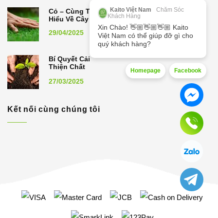
Kaito Việt Nam
Chăm Sóc
Cỏ – Cùng Tìm
Khách Hàng
Hiểu Về Cây Cỏ
Xin Chào! 👋🏼👋🏼👋🏼 Kaito
29/04/2025
Việt Nam có thể giúp đỡ gì cho
quý khách hàng?
Bí Quyết Cải
Thiện Chất
Homepage
Facebook
Lượng Đất,
27/03/2025
Nâng Cao Năng
Suất Cây Trồng
Kết nối cùng chúng tôi