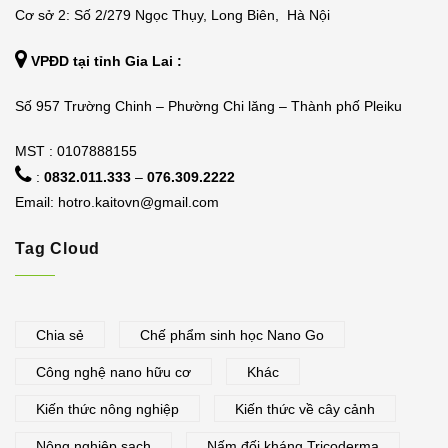
Cơ sở 2: Số 2/279 Ngọc Thụy, Long Biên, Hà Nội
VPĐD tại tỉnh Gia Lai :
Số 957 Trường Chinh – Phường Chi lăng – Thành phố Pleiku
MST : 0107888155
:
0832.011.333
–
076.309.2222
Email:
hotro.kaitovn@gmail.com
Tag Cloud
Chia sẻ
Chế phẩm sinh học Nano Go
Công nghệ nano hữu cơ
Khác
Kiến thức nông nghiệp
Kiến thức về cây cảnh
Nông nghiệp sạch
Nấm đối kháng Tricoderma