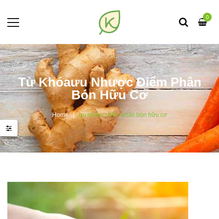
0
Từ Khóaưu Nhược Điểm Phân
Bón Hữu Cơ
Home
ưu nhược điểm phân bón hữu cơ