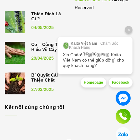
Reserved
Thiên Địch Là
Gì ?
04/05/2025
Kaito Việt Nam
Chăm Sóc
Cỏ – Cùng Tìm
Khách Hàng
Hiểu Về Cây Cỏ
Xin Chào! 👋🏼👋🏼👋🏼 Kaito
29/04/2025
Việt Nam có thể giúp đỡ gì cho
quý khách hàng?
Bí Quyết Cải
Thiện Chất
Homepage
Facebook
Lượng Đất,
27/03/2025
Nâng Cao Năng
Suất Cây Trồng
Kết nối cùng chúng tôi