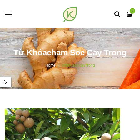
0
Từ Khóacham Soc Cay Trong
Home
cham soc cay trong