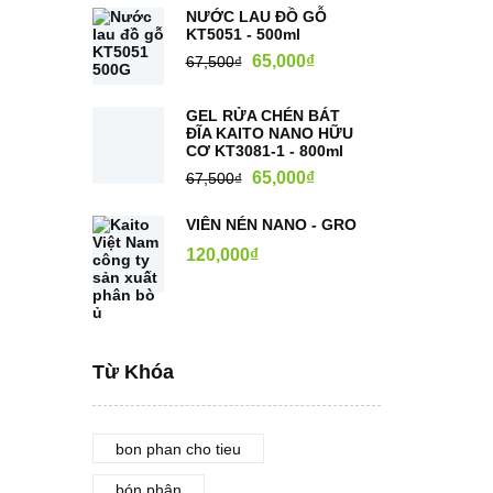
NƯỚC LAU ĐỒ GỖ
KT5051 - 500ml
65,000
₫
67,500
₫
GEL RỬA CHÉN BÁT
ĐĨA KAITO NANO HỮU
CƠ KT3081-1 - 800ml
65,000
₫
67,500
₫
VIÊN NÉN NANO - GRO
120,000
₫
Từ Khóa
bon phan cho tieu
bón phân