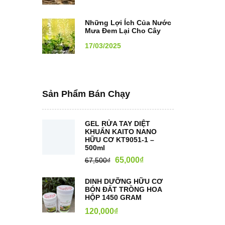
Những Lợi Ích Của Nước
Mưa Đem Lại Cho Cây
Trồng
17/03/2025
Sản Phẩm Bán Chạy
GEL RỬA TAY DIỆT
KHUẨN KAITO NANO
HỮU CƠ KT9051-1 –
500ml
65,000
₫
67,500
₫
DINH DƯỠNG HỮU CƠ
BÓN ĐẤT TRỒNG HOA
HỘP 1450 GRAM
120,000
₫