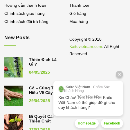
Hướng dẫn thanh toán
Thanh toán
Chính sách giao hàng
Giỏ hàng
Chính sách đổi trả hàng
Mua hàng
New Posts
Copyright © 2018
Kaitovietnam.com
. All Right
Reserved
Thiên Địch Là
Gì ?
04/05/2025
Kaito Việt Nam
Chăm Sóc
Cỏ – Cùng Tìm
Khách Hàng
Hiểu Về Cây Cỏ
Xin Chào! 👋🏼👋🏼👋🏼 Kaito
29/04/2025
Việt Nam có thể giúp đỡ gì cho
quý khách hàng?
Bí Quyết Cải
Thiện Chất
Homepage
Facebook
Lượng Đất,
27/03/2025