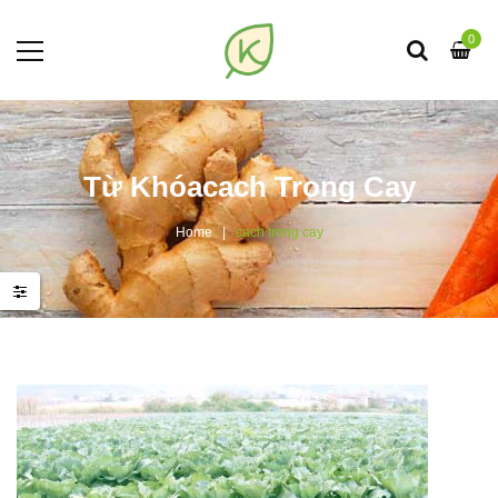
0
Từ Khóacach Trong Cay
Home
cach trong cay