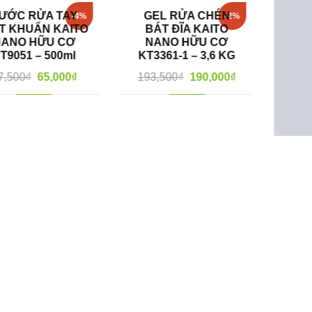
TAY
GEL RỬA CHÉN
NƯỚC TẨY 
-4%
-2%
KAITO
BÁT ĐĨA KAITO
NHÀ TẮM – THI
 CƠ
NANO HỮU CƠ
INOX – BỒN 
00ml
KT3361-1 – 3,6 KG
KT6071-1 – 7
000
₫
193,500
₫
190,000
₫
67,500
₫
65,0