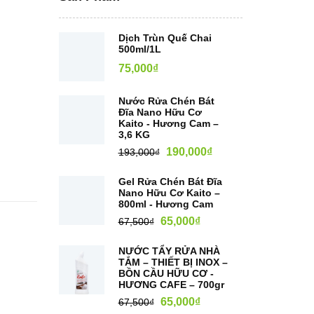
Dịch Trùn Quế Chai
500ml/1L
75,000
₫
Nước Rửa Chén Bát
Đĩa Nano Hữu Cơ
Kaito - Hương Cam –
3,6 KG
190,000
₫
193,000
₫
Gel Rửa Chén Bát Đĩa
Nano Hữu Cơ Kaito –
800ml - Hương Cam
65,000
₫
67,500
₫
NƯỚC TẨY RỬA NHÀ
TẮM – THIẾT BỊ INOX –
BỒN CẦU HỮU CƠ -
HƯƠNG CAFE – 700gr
65,000
₫
67,500
₫