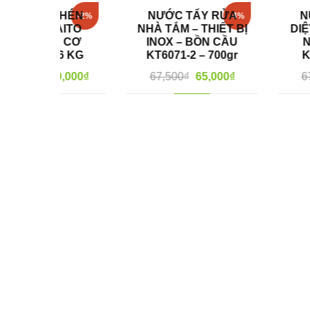
CHÉN
NƯỚC TẨY RỬA
NƯỚC RỬA 
-2%
-4%
KAITO
NHÀ TẮM – THIẾT BỊ
DIỆT KHUẨN 
U CƠ
INOX – BỒN CẦU
NANO HỮU
,6 KG
KT6071-2 – 700gr
KT9051 – 5
0,000
₫
67,500
₫
65,000
₫
67,500
₫
65,