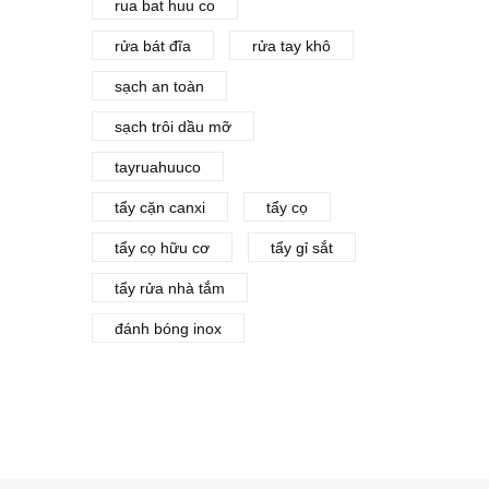
rua bat huu co
rửa bát đĩa
rửa tay khô
sạch an toàn
sạch trôi dầu mỡ
tayruahuuco
tẩy cặn canxi
tẩy cọ
tẩy cọ hữu cơ
tẩy gỉ sắt
tẩy rửa nhà tắm
đánh bóng inox