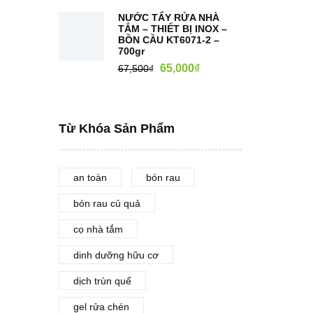
NƯỚC TẨY RỬA NHÀ
TẮM – THIẾT BỊ INOX –
BỒN CẦU KT6071-2 –
700gr
65,000
₫
67,500
₫
Từ Khóa Sản Phẩm
an toàn
bón rau
bón rau củ quả
cọ nhà tắm
dinh dưỡng hữu cơ
dịch trùn quế
gel rửa chén