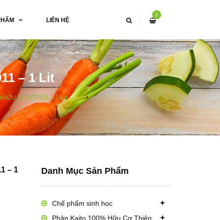
0
PHẨM
LIÊN HỆ
 – 1 Lit
HỮU CƠ KT7011 – 1 Lit
 – 1
Danh Mục Sản Phẩm
Chế phẩm sinh học
Phân Kaito 100% Hữu Cơ Thiên