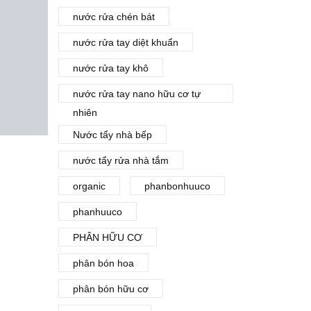
RỬA
-4%
-4%
nước rửa chén bát
ẾT BỊ
CẦU
nước rửa tay diệt khuẩn
00gr
nước rửa tay khô
00
₫
nước rửa tay nano hữu cơ tự
nhiên
Nước tẩy nhà bếp
nước tẩy rửa nhà tắm
NƯỚC TẨY RỬA
NHÀ TẮM – THIẾT BỊ
organic
phanbonhuuco
INOX – BỒN CẦU
KT6051 – 500ml
phanhuuco
67,500
₫
65,000
₫
PHÂN HỮU CƠ
phân bón hoa
phân bón hữu cơ