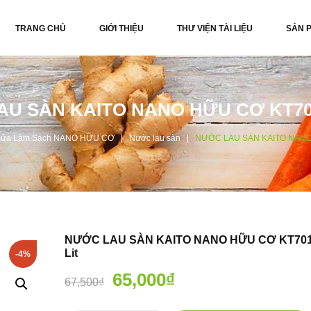
TRANG CHỦ
GIỚI THIỆU
THƯ VIỆN TÀI LIỆU
SẢN 
U SÀN KAITO NANO HỮU CƠ KT7011
Rửa Làm Sạch NANO HỮU CƠ
Nước lau sàn
NƯỚC LAU SÀN KAITO NANO 
NƯỚC LAU SÀN KAITO NANO HỮU CƠ KT7011
Lit
-4%
65,000
₫
67,500
₫