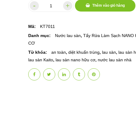
Thêm vào giỏ hàng
Mã:
KT7011
Danh mục:
Nước lau sàn
,
Tẩy Rửa Làm Sạch NANO
CƠ
Từ khóa:
an toàn
,
diệt khuẩn trùng
,
lau sàn
,
lau sàn 
lau sàn Kaito
,
lau sàn nano hữu cơ
,
nước lau sàn nhà