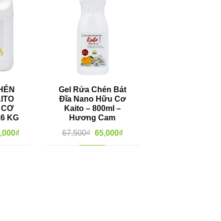
HÉN
Gel Rửa Chén Bát
AITO
Đĩa Nano Hữu Cơ
 CƠ
Kaito – 800ml –
,6 KG
Hương Cam
,000
₫
67,500
₫
65,000
₫