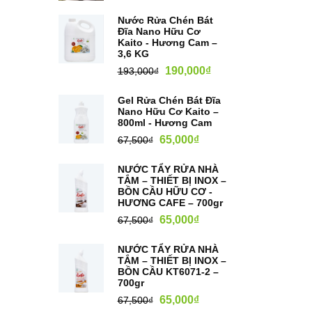
Nước Rửa Chén Bát
Đĩa Nano Hữu Cơ
Kaito - Hương Cam –
3,6 KG
190,000
₫
193,000
₫
Gel Rửa Chén Bát Đĩa
Nano Hữu Cơ Kaito –
800ml - Hương Cam
65,000
₫
67,500
₫
NƯỚC TẨY RỬA NHÀ
TẮM – THIẾT BỊ INOX –
BỒN CẦU HỮU CƠ -
HƯƠNG CAFE – 700gr
65,000
₫
67,500
₫
NƯỚC TẨY RỬA NHÀ
TẮM – THIẾT BỊ INOX –
BỒN CẦU KT6071-2 –
700gr
65,000
₫
67,500
₫