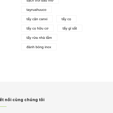
sạch trôi dầu mỡ
tayruahuuco
tẩy cặn canxi
tẩy cọ
tẩy cọ hữu cơ
tẩy gỉ sắt
tẩy rửa nhà tắm
đánh bóng inox
ết nối cùng chúng tôi