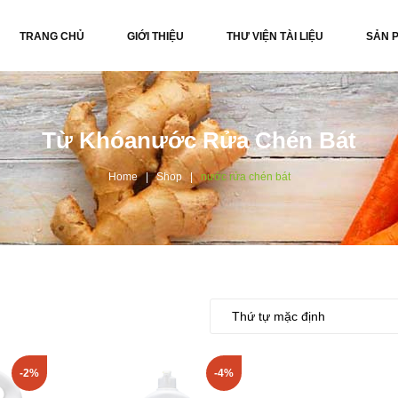
TRANG CHỦ
GIỚI THIỆU
THƯ VIỆN TÀI LIỆU
SẢN 
Từ Khóanước Rửa Chén Bát
Home
Shop
nước rửa chén bát
-2%
-4%