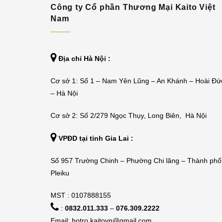
Công ty Cổ phần Thương Mại Kaito Việt
Nam
Địa chỉ Hà Nội :
Cơ sở 1: Số 1 – Nam Yên Lũng – An Khánh – Hoài Đứ
– Hà Nội
Cơ sở 2: Số 2/279 Ngọc Thụy, Long Biên, Hà Nội
VPĐD tại tỉnh Gia Lai :
Số 957 Trường Chinh – Phường Chi lăng – Thành phố
Pleiku
MST : 0107888155
:
0832.011.333
–
076.309.2222
Email:
hotro.kaitovn@gmail.com