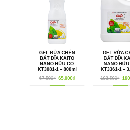
GEL RỬA CHÉN
GEL RỬA C
BÁT ĐĨA KAITO
BÁT ĐĨA K
NANO HỮU CƠ
NANO HỮU
KT3081-1 – 800ml
KT3361-1 – 3
67,500
₫
65,000
₫
193,500
₫
190