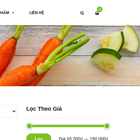
0
PHẨM
LIÊN HỆ
Lọc Theo Giá
Lọc
Giá
65,000₫
—
190,000₫