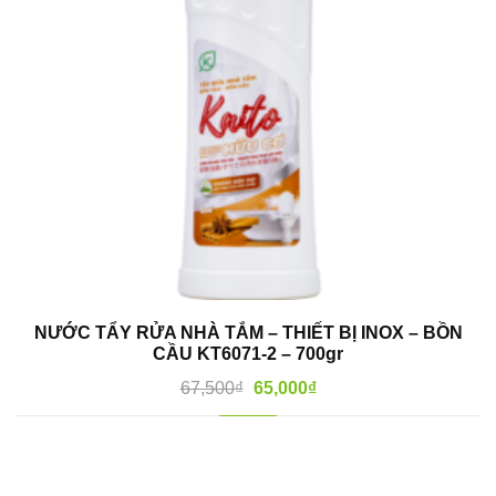
NƯỚC TẨY RỬA NHÀ TẮM – THIẾT BỊ INOX – BỒN
CẦU KT6071-2 – 700gr
67,500
₫
65,000
₫