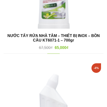
NƯỚC TẨY RỬA NHÀ TẮM – THIẾT BỊ INOX – BỒN
CẦU KT6071-1 – 700gr
67,500
₫
65,000
₫
-4%