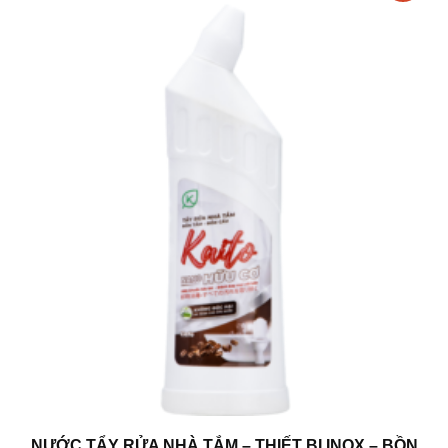
NƯỚC TẨY RỬA NHÀ TẮM – THIẾT BỊ INOX – BỒN