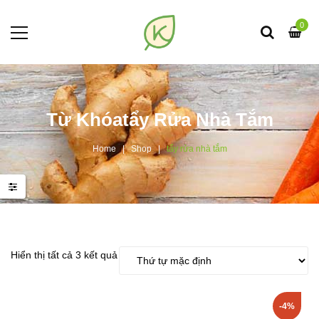
0
Từ Khóatẩy Rửa Nhà Tắm
Home
Shop
tẩy rửa nhà tắm
Hiển thị tất cả 3 kết quả
-4%