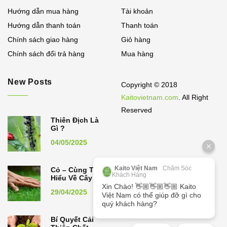
Hướng dẫn mua hàng
Tài khoản
Hướng dẫn thanh toán
Thanh toán
Chính sách giao hàng
Giỏ hàng
Chính sách đổi trả hàng
Mua hàng
New Posts
Copyright © 2018
Kaitovietnam.com
. All Right
Reserved
Thiên Địch Là
Gì ?
04/05/2025
Kaito Việt Nam
Chăm Sóc
Cỏ – Cùng Tìm
Khách Hàng
Hiểu Về Cây Cỏ
Xin Chào! 👋🏼👋🏼👋🏼 Kaito
29/04/2025
Việt Nam có thể giúp đỡ gì cho
quý khách hàng?
Bí Quyết Cải