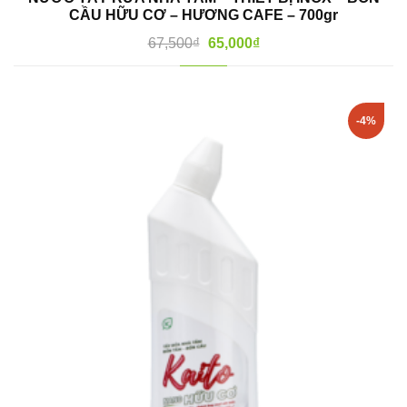
CẦU HỮU CƠ – HƯƠNG CAFE – 700gr
67,500
₫
65,000
₫
-4%