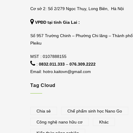
Cơ sở 2: Số 2/279 Ngọc Thụy, Long Biên, Hà Nội
VPĐD tại tỉnh Gia Lai :
Số 957 Trường Chinh – Phường Chi lăng – Thành phố
Pleiku
MST : 0107888155
:
0832.011.333
–
076.309.2222
Email:
hotro.kaitovn@gmail.com
Tag Cloud
Chia sẻ
Chế phẩm sinh học Nano Go
Công nghệ nano hữu cơ
Khác
Kiến thức nông nghiệp