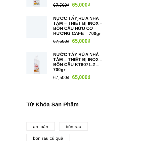
65,000
₫
67,500
₫
NƯỚC TẨY RỬA NHÀ
TẮM – THIẾT BỊ INOX –
BỒN CẦU HỮU CƠ -
HƯƠNG CAFE – 700gr
65,000
₫
67,500
₫
NƯỚC TẨY RỬA NHÀ
TẮM – THIẾT BỊ INOX –
BỒN CẦU KT6071-2 –
700gr
65,000
₫
67,500
₫
Từ Khóa Sản Phẩm
an toàn
bón rau
bón rau củ quả