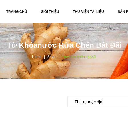
TRANG CHỦ
GIỚI THIỆU
THƯ VIỆN TÀI LIỆU
SẢN 
Từ Khóanước Rửa Chén Bát Đãi
Home
Shop
nước rửa chén bát đãi