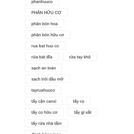
phanhuuco
PHÂN HỮU CƠ
phân bón hoa
phân bón hữu cơ
rua bat huu co
rửa bát đĩa
rửa tay khô
sạch an toàn
sạch trôi dầu mỡ
tayruahuuco
tẩy cặn canxi
tẩy cọ
tẩy cọ hữu cơ
tẩy gỉ sắt
tẩy rửa nhà tắm