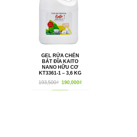
GEL RỬA CHÉN
BÁT ĐĨA KAITO
NANO HỮU CƠ
KT3361-1 – 3,6 KG
193,500
₫
190,000
₫