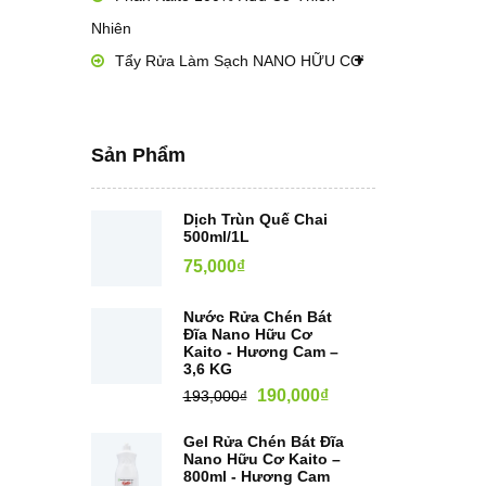
Nhiên
Tẩy Rửa Làm Sạch NANO HỮU CƠ
Sản Phẩm
Dịch Trùn Quế Chai
500ml/1L
75,000
₫
Nước Rửa Chén Bát
Đĩa Nano Hữu Cơ
Kaito - Hương Cam –
3,6 KG
190,000
₫
193,000
₫
Gel Rửa Chén Bát Đĩa
Nano Hữu Cơ Kaito –
800ml - Hương Cam