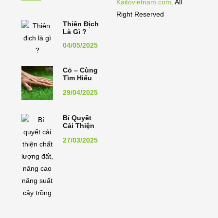
Kaitovietnam.com
. All
Right Reserved
Thiên Địch
Là Gì ?
04/05/2025
Cỏ – Cùng
Tìm Hiểu
Về Cây Cỏ
29/04/2025
Bí Quyết
Cải Thiện
Chất
27/03/2025
Lượng Đất,
Nâng Cao
Năng Suất
Cây Trồng