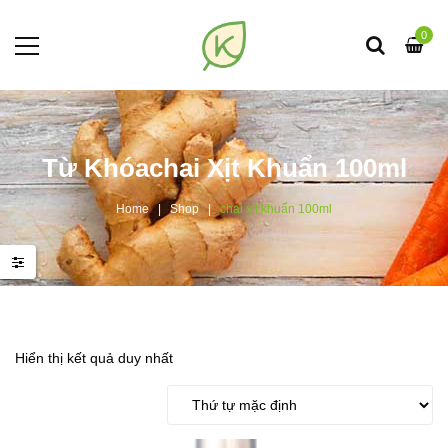
0
Từ Khóachai Xịt Khuẩn 100ml
Home
Shop
chai xịt khuẩn 100ml
Hiển thị kết quả duy nhất