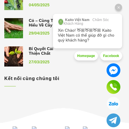
04/05/2025
Kaito Việt Nam
Chăm Sóc
Cỏ – Cùng Tìm
Khách Hàng
Hiểu Về Cây Cỏ
Xin Chào! 👋🏼👋🏼👋🏼 Kaito
29/04/2025
Việt Nam có thể giúp đỡ gì cho
quý khách hàng?
Bí Quyết Cải
Thiện Chất
Homepage
Facebook
Lượng Đất,
27/03/2025
Nâng Cao Năng
Suất Cây Trồng
Kết nối cùng chúng tôi