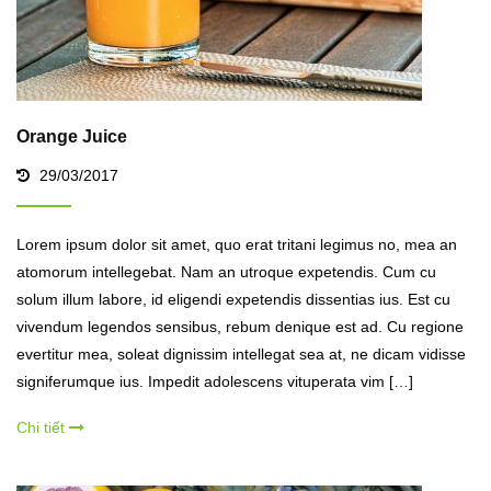
Orange Juice
29/03/2017
Lorem ipsum dolor sit amet, quo erat tritani legimus no, mea an
atomorum intellegebat. Nam an utroque expetendis. Cum cu
solum illum labore, id eligendi expetendis dissentias ius. Est cu
vivendum legendos sensibus, rebum denique est ad. Cu regione
evertitur mea, soleat dignissim intellegat sea at, ne dicam vidisse
signiferumque ius. Impedit adolescens vituperata vim […]
Chi tiết