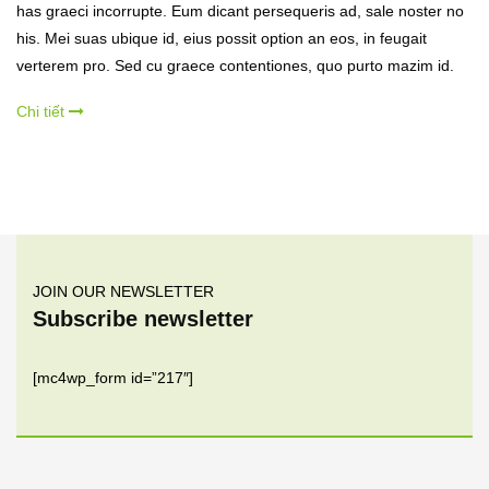
has graeci incorrupte. Eum dicant persequeris ad, sale noster no
his. Mei suas ubique id, eius possit option an eos, in feugait
verterem pro. Sed cu graece contentiones, quo purto mazim id.
Chi tiết
JOIN OUR NEWSLETTER
Subscribe newsletter
[mc4wp_form id=”217″]