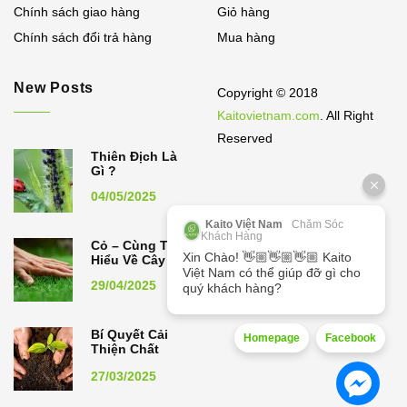
Chính sách giao hàng
Giỏ hàng
Chính sách đổi trả hàng
Mua hàng
New Posts
Copyright © 2018
Kaitovietnam.com
. All Right
Reserved
Thiên Địch Là
Gì ?
04/05/2025
Kaito Việt Nam
Chăm Sóc
Khách Hàng
Cỏ – Cùng Tìm
Xin Chào! 👋🏼👋🏼👋🏼 Kaito
Hiểu Về Cây Cỏ
Việt Nam có thể giúp đỡ gì cho
29/04/2025
quý khách hàng?
Bí Quyết Cải
Homepage
Facebook
Thiện Chất
Lượng Đất,
27/03/2025
Nâng Cao Năng
Suất Cây Trồng