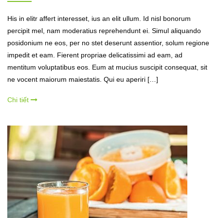
His in elitr affert interesset, ius an elit ullum. Id nisl bonorum
percipit mel, nam moderatius reprehendunt ei. Simul aliquando
posidonium ne eos, per no stet deserunt assentior, solum regione
impedit et eam. Fierent propriae delicatissimi ad eam, ad
mentitum voluptatibus eos. Eum at mucius suscipit consequat, sit
ne vocent maiorum maiestatis. Qui eu aperiri […]
Chi tiết